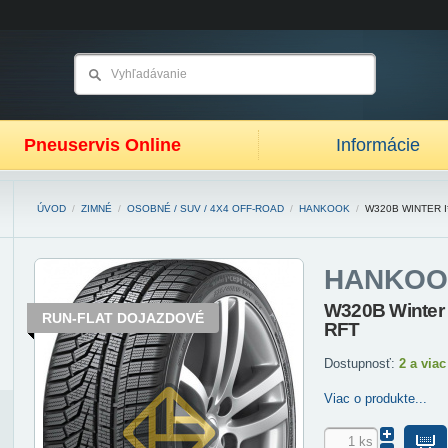
Pneuservis Online
Informácie
ÚVOD
/
ZIMNÉ
/
OSOBNÉ / SUV / 4X4 OFF-ROAD
/
HANKOOK
/
W320B WINTER I
HANKOO
W320B Winter 
RUN-FLAT DOJAZDOVÉ
RFT
Dostupnosť:
2 a viac
Viac o produkte...