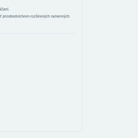
áčaní.
sť prostredníctvom rozšírených ramenných