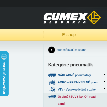
E-shop
predchádzajúca strana
Kategórie pneumatík
NÁKLADNÉ pneumatiky
AGRO a PRIEMYSELNÉ pneu
VZV - Vysokozdvižné vozíky
Osobné / SUV / 4x4 Off-road
Letné