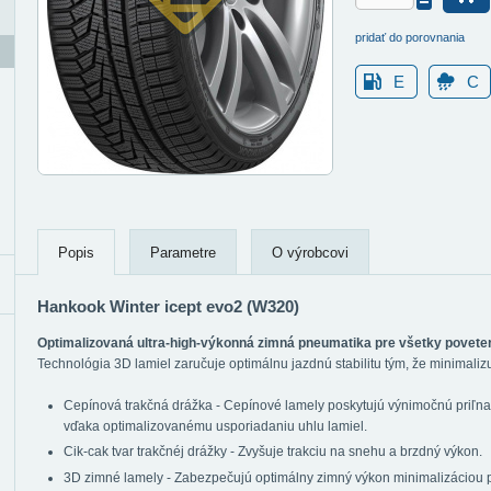
pridať do porovnania
E
C
Popis
Parametre
O výrobcovi
Hankook Winter icept evo2 (W320)
Optimalizovaná ultra-high-výkonná zimná pneumatika pre všetky povete
Technológia 3D lamiel zaručuje optimálnu jazdnú stabilitu tým, že minimal
Cepínová trakčná drážka - Cepínové lamely poskytujú výnimočnú priľn
vďaka optimalizovanému usporiadaniu uhlu lamiel.
Cik-cak tvar trakčnéj drážky - Zvyšuje trakciu na snehu a brzdný výkon.
3D zimné lamely - Zabezpečujú optimálny zimný výkon minimalizáciou