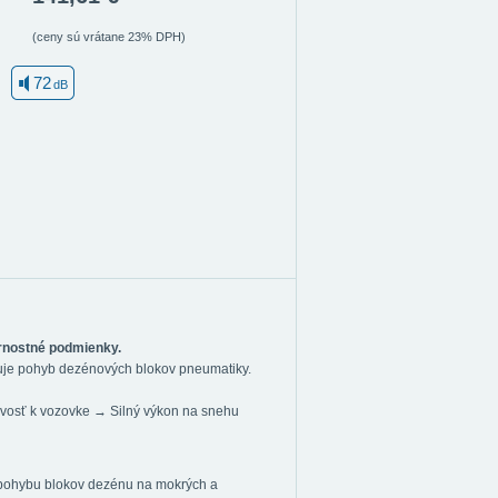
(ceny sú vrátane 23% DPH)
72
dB
rnostné podmienky.
izuje pohyb dezénových blokov pneumatiky.
avosť k vozovke → Silný výkon na snehu
 pohybu blokov dezénu na mokrých a