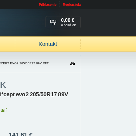
Prihlásenie
Registrácia
0,00 €
0 položiek
Kontakt
*CEPT EVO2 205/50R17 89V RFT
TL
AČ
IŤ
K
i*cept evo2 205/50R17 89V
 dní
141,61 €