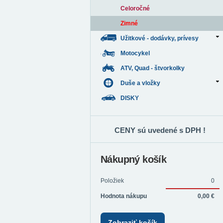
Celoročné
Zimné
Užitkové - dodávky, prívesy
Motocykel
ATV, Quad - štvorkolky
Duše a vložky
DISKY
CENY sú uvedené s DPH !
Nákupný košík
Položiek
0
Hodnota nákupu
0,00 €
Zobraziť košík