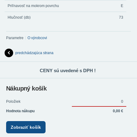
Priľnavosť na mokrom povrchu
E
Hlučnosť (db)
73
Parametre
O výrobcovi
predchádzajúca strana
CENY sú uvedené s DPH !
Nákupný košík
Položiek
0
Hodnota nákupu
0,00 €
Zobraziť košík