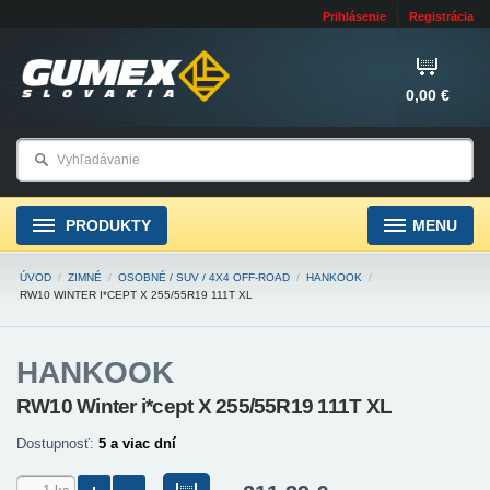
Prihlásenie
Registrácia
0,00 €
PRODUKTY
MENU
ÚVOD
/
ZIMNÉ
/
OSOBNÉ / SUV / 4X4 OFF-ROAD
/
HANKOOK
/
RW10 WINTER I*CEPT X 255/55R19 111T XL
HANKOOK
RW10 Winter i*cept X 255/55R19 111T XL
Dostupnosť:
5 a viac dní