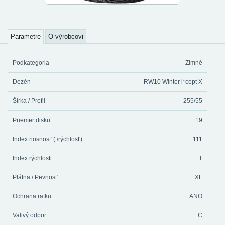
Parametre
O výrobcovi
Podkategoria
Zimné
Dezén
RW10 Winter i*cept X
Šírka / Profil
255/55
Priemer disku
19
Index nosnosť ( /rýchlosť)
111
Index rýchlosti
T
Plátna / Pevnosť
XL
Ochrana rafku
ANO
Valivý odpor
C