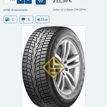
211,39 €
(ceny sú vrátane 23% DPH)
pridať do porovnania
C
E
73
dB