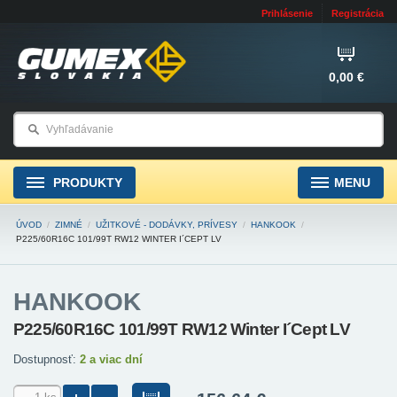
Prihlásenie
Registrácia
0,00 €
PRODUKTY
MENU
ÚVOD
/
ZIMNÉ
/
UŽITKOVÉ - DODÁVKY, PRÍVESY
/
HANKOOK
/
P225/60R16C 101/99T RW12 WINTER I´CEPT LV
HANKOOK
P225/60R16C 101/99T RW12 Winter I´Cept LV
Dostupnosť:
2 a viac dní