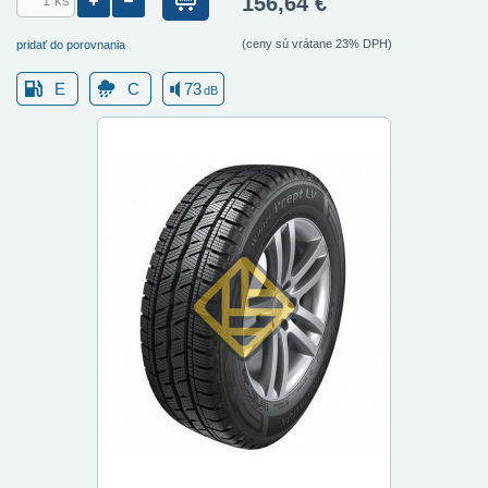
156,64 €
(ceny sú vrátane 23% DPH)
pridať do porovnania
E
C
73
dB