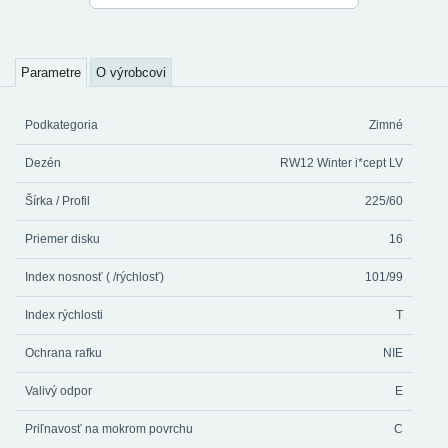
Parametre
O výrobcovi
Podkategoria
Zimné
Dezén
RW12 Winter i*cept LV
Šírka / Profil
225/60
Priemer disku
16
Index nosnosť ( /rýchlosť)
101/99
Index rýchlosti
T
Ochrana rafku
NIE
Valivý odpor
E
Priľnavosť na mokrom povrchu
C