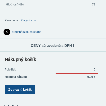
Hlučnosť (db)
73
Parametre
O výrobcovi
predchádzajúca strana
CENY sú uvedené s DPH !
Nákupný košík
Položiek
0
Hodnota nákupu
0,00 €
Zobraziť košík