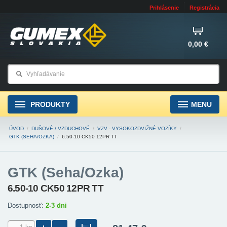
Prihlásenie
Registrácia
0,00 €
PRODUKTY
MENU
ÚVOD
/
DUŠOVÉ / VZDUCHOVÉ
/
VZV - VYSOKOZDVIŽNÉ VOZÍKY
/
GTK (SEHA/OZKA)
/
6.50-10 CK50 12PR TT
GTK (Seha/Ozka)
6.50-10 CK50 12PR TT
Dostupnosť:
2-3 dni