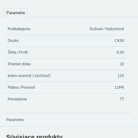
Parametre
Podkategoria
Dušové / Vzduchové
Dezén
CK50
Šírka / Profil
6,50
Priemer disku
10
Index nosnosť ( /rýchlosť)
125
Plátna / Pevnosť
12PR
Prevedenie
TT
Parametre
Súvisiace produkty