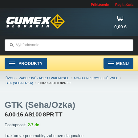
Prihlásenie
Registrácia
0,00 €
PRODUKTY
MENU
ÚVOD
/
ZÁBEROVÉ - AGRO / PRIEMYSEL
/
AGRO A PRIEMYSELNÉ PNEU
/
GTK (SEHA/OZKA)
/
6.00-16 AS100 8PR TT
GTK (Seha/Ozka)
6.00-16 AS100 8PR TT
Dostupnosť:
2-3 dni
Traktorove pneumatiky záberové diagonálne