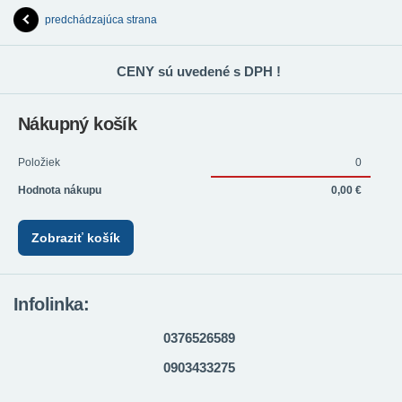
predchádzajúca strana
CENY sú uvedené s DPH !
Nákupný košík
Položiek
0
Hodnota nákupu
0,00 €
Zobraziť košík
Infolinka:
0376526589
0903433275