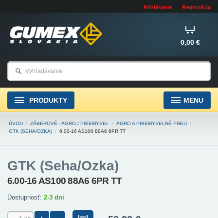
Prihlásenie
Registrácia
0,00 €
PRODUKTY
MENU
ÚVOD
/
ZÁBEROVÉ - AGRO / PRIEMYSEL
/
AGRO A PRIEMYSELNÉ PNEU
/
GTK (SEHA/OZKA)
/
6.00-16 AS100 88A6 6PR TT
GTK (Seha/Ozka)
6.00-16 AS100 88A6 6PR TT
Dostupnosť:
2-3 dni