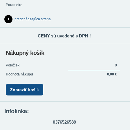
Parametre
predchádzajúca strana
CENY sú uvedené s DPH !
Nákupný košík
Položiek
0
Hodnota nákupu
0,00 €
Zobraziť košík
Infolinka:
0376526589