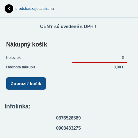
predchádzajúca strana
CENY sú uvedené s DPH !
Nákupný košík
Položiek
0
Hodnota nákupu
0,00 €
Zobraziť košík
Infolinka:
0376526589
0903433275