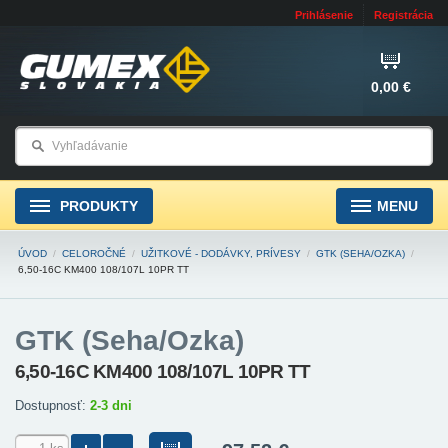
Prihlásenie
Registrácia
0,00 €
PRODUKTY
MENU
ÚVOD
/
CELOROČNÉ
/
UŽITKOVÉ - DODÁVKY, PRÍVESY
/
GTK (SEHA/OZKA)
/
6,50-16C KM400 108/107L 10PR TT
GTK (Seha/Ozka)
6,50-16C KM400 108/107L 10PR TT
Dostupnosť:
2-3 dni