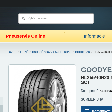
Pneuservis Online
Informácie
ÚVOD
/
LETNÉ
/
OSOBNÉ / SUV / 4X4 OFF-ROAD
/
GOODYEAR
/
HL255/40R20 
GOODYE
HL255/40R20 
SCT
Dostupnosť:
na dota
SUMMER UHP
Kontaktovať