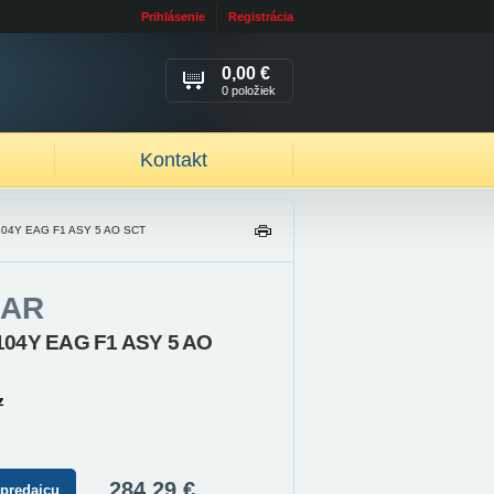
Prihlásenie
Registrácia
0,00 €
0 položiek
Kontakt
104Y EAG F1 ASY 5 AO SCT
TL
AČ
IŤ
AR
104Y EAG F1 ASY 5 AO
z
284,29 €
 predajcu