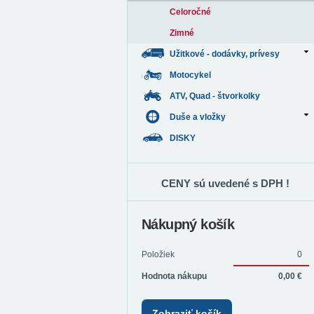
Celoročné
Zimné
Užitkové - dodávky, prívesy
Motocykel
ATV, Quad - štvorkolky
Duše a vložky
DISKY
CENY sú uvedené s DPH !
Nákupný košík
Položiek
0
Hodnota nákupu
0,00 €
Zobraziť košík