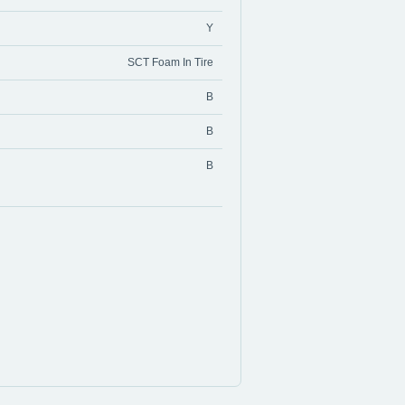
Y
SCT Foam In Tire
B
B
B