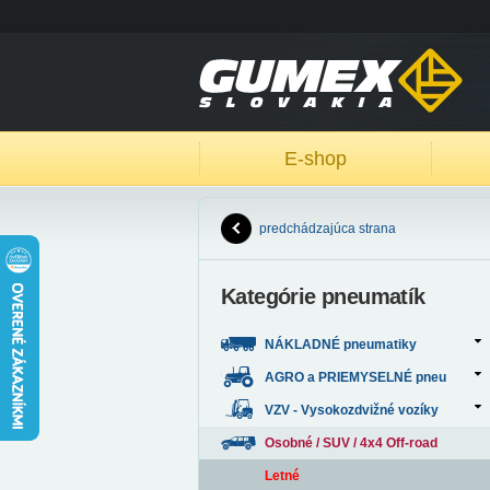
E-shop
predchádzajúca strana
Kategórie pneumatík
NÁKLADNÉ pneumatiky
AGRO a PRIEMYSELNÉ pneu
VZV - Vysokozdvižné vozíky
Osobné / SUV / 4x4 Off-road
Letné