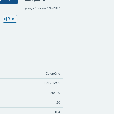
(ceny sú vrátane 23% DPH)
B
dB
Celoročné
EAGF1AS5
255/40
20
104