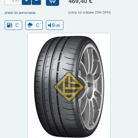
469,40 €
(ceny sú vrátane 23% DPH)
pridať do porovnania
C
C
B
dB