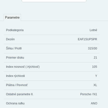
Parametre
Podkategoria
Letné
Dezén
EAF1SUPSPR
Šírka / Profil
315/30
Priemer disku
21
Index nosnosť ( /rýchlosť)
105
Index rýchlosti
Y
Plátna / Pevnosť
XL
Ostatné parametre II.
Porsche / N1
Ochrana rafku
ANO