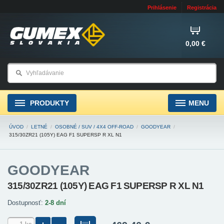
Prihlásenie
Registrácia
0,00 €
PRODUKTY
MENU
ÚVOD
/
LETNÉ
/
OSOBNÉ / SUV / 4X4 OFF-ROAD
/
GOODYEAR
/
315/30ZR21 (105Y) EAG F1 SUPERSP R XL N1
GOODYEAR
315/30ZR21 (105Y) EAG F1 SUPERSP R XL N1
Dostupnosť:
2-8 dní