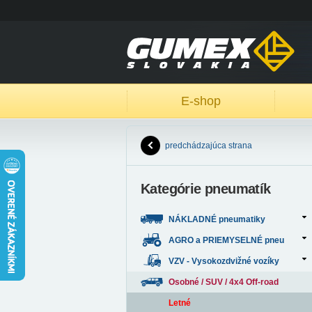
E-shop
predchádzajúca strana
Kategórie pneumatík
NÁKLADNÉ pneumatiky
AGRO a PRIEMYSELNÉ pneu
VZV - Vysokozdvižné vozíky
Osobné / SUV / 4x4 Off-road
Letné