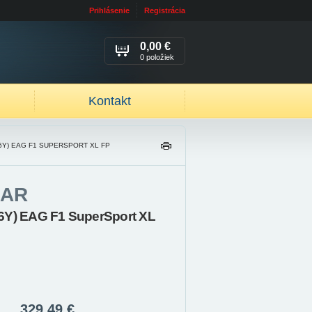
Prihlásenie
Registrácia
0,00 €
0 položiek
Kontakt
96Y) EAG F1 SUPERSPORT XL FP
TL
AČ
IŤ
AR
6Y) EAG F1 SuperSport XL
329,49 €