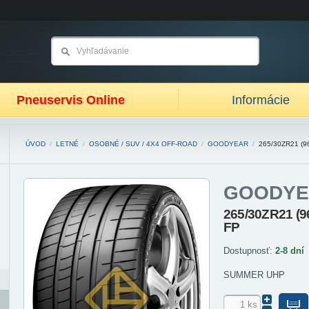
Pneuservis Online
Informácie
ÚVOD
/
LETNÉ
/
OSOBNÉ / SUV / 4X4 OFF-ROAD
/
GOODYEAR
/
265/30ZR21 (
GOODYE
265/30ZR21 (9
FP
Dostupnosť:
2-8 dní
SUMMER UHP