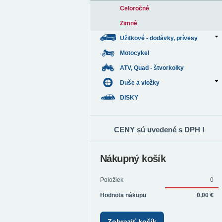
Celoročné
Zimné
Užitkové - dodávky, prívesy
Motocykel
ATV, Quad - štvorkolky
Duše a vložky
DISKY
CENY sú uvedené s DPH !
Nákupný košík
Položiek
0
Hodnota nákupu
0,00 €
Zobraziť košík