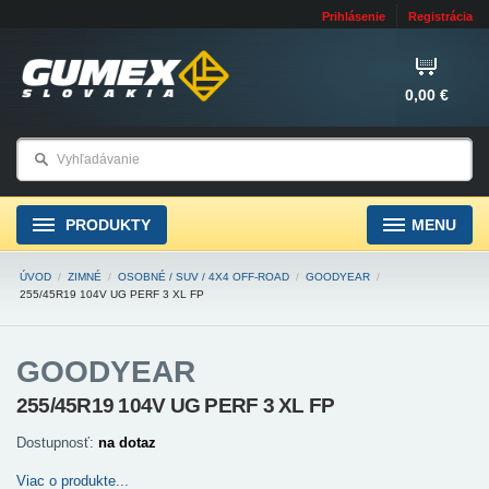
Prihlásenie
Registrácia
0,00 €
PRODUKTY
MENU
ÚVOD
/
ZIMNÉ
/
OSOBNÉ / SUV / 4X4 OFF-ROAD
/
GOODYEAR
/
255/45R19 104V UG PERF 3 XL FP
GOODYEAR
255/45R19 104V UG PERF 3 XL FP
Dostupnosť:
na dotaz
Viac o produkte...