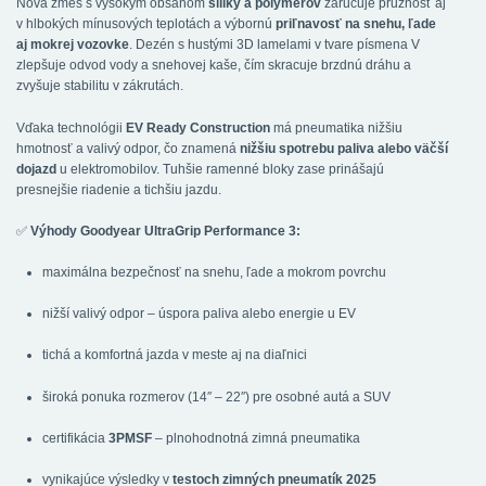
Nová zmes s vysokým obsahom
siliky a polymérov
zaručuje pružnosť aj
v hlbokých mínusových teplotách a výbornú
priľnavosť na snehu, ľade
aj mokrej vozovke
. Dezén s hustými 3D lamelami v tvare písmena V
zlepšuje odvod vody a snehovej kaše, čím skracuje brzdnú dráhu a
zvyšuje stabilitu v zákrutách.
Vďaka technológii
EV Ready Construction
má pneumatika nižšiu
hmotnosť a valivý odpor, čo znamená
nižšiu spotrebu paliva alebo väčší
dojazd
u elektromobilov. Tuhšie ramenné bloky zase prinášajú
presnejšie riadenie a tichšiu jazdu.
✅
Výhody Goodyear UltraGrip Performance 3:
maximálna bezpečnosť na snehu, ľade a mokrom povrchu
nižší valivý odpor – úspora paliva alebo energie u EV
tichá a komfortná jazda v meste aj na diaľnici
široká ponuka rozmerov (14″ – 22″) pre osobné autá a SUV
certifikácia
3PMSF
– plnohodnotná zimná pneumatika
vynikajúce výsledky v
testoch zimných pneumatík 2025