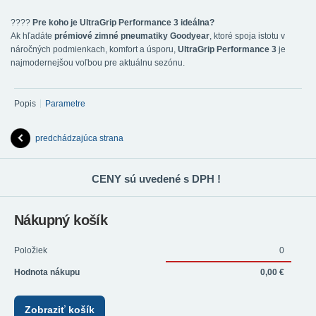
????
Pre koho je UltraGrip Performance 3 ideálna?
Ak hľadáte
prémiové zimné pneumatiky Goodyear
, ktoré spoja istotu v
náročných podmienkach, komfort a úsporu,
UltraGrip Performance 3
je
najmodernejšou voľbou pre aktuálnu sezónu.
Popis
Parametre
predchádzajúca strana
CENY sú uvedené s DPH !
Nákupný košík
Položiek
0
Hodnota nákupu
0,00 €
Zobraziť košík