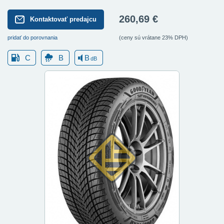
260,69 €
Kontaktovať predajcu
pridať do porovnania
(ceny sú vrátane 23% DPH)
C
B
B
dB