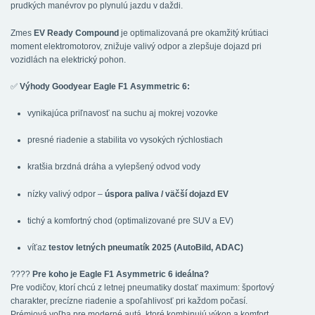
prudkých manévrov po plynulú jazdu v daždi.
Zmes
EV Ready Compound
je optimalizovaná pre okamžitý krútiaci
moment elektromotorov, znižuje valivý odpor a zlepšuje dojazd pri
vozidlách na elektrický pohon.
✅
Výhody Goodyear Eagle F1 Asymmetric 6:
vynikajúca priľnavosť na suchu aj mokrej vozovke
presné riadenie a stabilita vo vysokých rýchlostiach
kratšia brzdná dráha a vylepšený odvod vody
nízky valivý odpor –
úspora paliva / väčší dojazd EV
tichý a komfortný chod (optimalizované pre SUV a EV)
víťaz
testov letných pneumatík 2025 (AutoBild, ADAC)
????
Pre koho je Eagle F1 Asymmetric 6 ideálna?
Pre vodičov, ktorí chcú z letnej pneumatiky dostať maximum: športový
charakter, precízne riadenie a spoľahlivosť pri každom počasí.
Prémiová voľba pre moderné autá, ktoré kombinujú výkon a komfort.