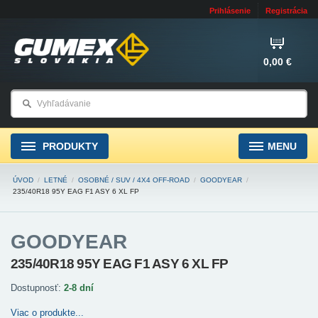
Prihlásenie
Registrácia
0,00 €
PRODUKTY
MENU
ÚVOD
/
LETNÉ
/
OSOBNÉ / SUV / 4X4 OFF-ROAD
/
GOODYEAR
/
235/40R18 95Y EAG F1 ASY 6 XL FP
GOODYEAR
235/40R18 95Y EAG F1 ASY 6 XL FP
Dostupnosť:
2-8 dní
Viac o produkte...