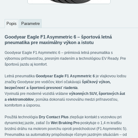
Popis
Parametre
Goodyear Eagle F1 Asymmetric 6 – športová letná
pneumatika pre maximálny výkon a istotu
Goodyear Eagle F1 Asymmetric 6 – prémiová letná pneumatika s
výbornou priľnavosťou, presným riadením a technológiou EV Ready. Pre
športovú jazdu aj komfort.
Letná pneumatika
Goodyear Eagle F1 Asymmetric 6
je vlajkovou loďou
značky Goodyear pre vodičov, ktorí očakávajú
špičkový výkon,
bezpečnosť a športovú presnosť riadenia
.
Vyvinutá pre moderné vozidlá vrátane
výkonných SUV, športových áut
a elektromobilov
, ponúka dokonalú rovnováhu medzi priľnavosťou,
komfortom a úsporou.
Použitá technológia
Dry Contact Plus
zlepšuje kontakt s vozovkou pri
dynamickej jazde, zatiaľ čo
Wet Braking Pro
poskytuje o 1,4 m kratšiu
brzdnú dráhu na mokrom povrchu oproti predchodcovi (F1 Asymmetric 5).
Pneumatika sa automaticky prispôsobuje rôznym jazdným situáciám – od