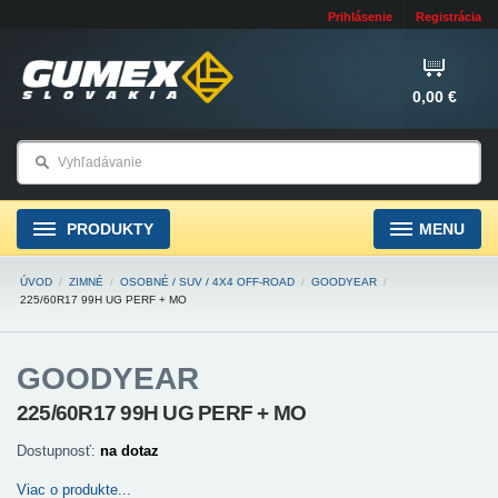
Prihlásenie
Registrácia
0,00 €
PRODUKTY
MENU
ÚVOD
/
ZIMNÉ
/
OSOBNÉ / SUV / 4X4 OFF-ROAD
/
GOODYEAR
/
225/60R17 99H UG PERF + MO
GOODYEAR
225/60R17 99H UG PERF + MO
Dostupnosť:
na dotaz
Viac o produkte...