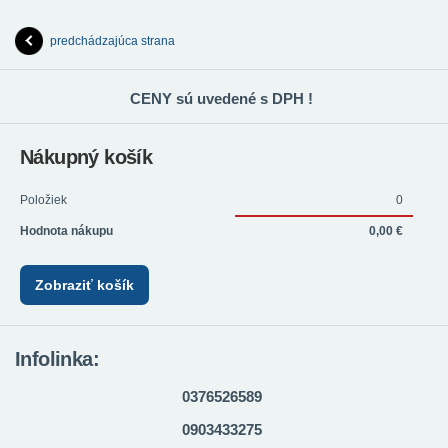
predchádzajúca strana
CENY sú uvedené s DPH !
Nákupný košík
Položiek
0
Hodnota nákupu
0,00 €
Zobraziť košík
Infolinka:
0376526589
0903433275