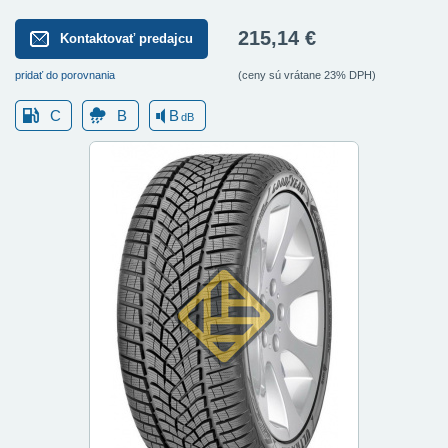
215,14 €
Kontaktovať predajcu
pridať do porovnania
(ceny sú vrátane 23% DPH)
C
B
B
dB