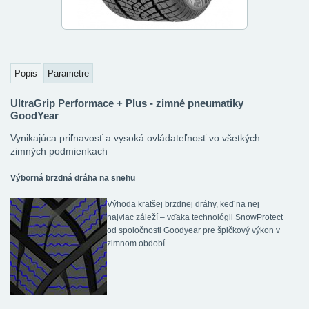
Popis
Parametre
UltraGrip Performace + Plus - zimné pneumatiky
GoodYear
Vynikajúca priľnavosť a vysoká ovládateľnosť vo všetkých
zimných podmienkach
Výborná brzdná dráha na snehu
Výhoda kratšej brzdnej dráhy, keď na nej
najviac záleží – vďaka technológii SnowProtect
od spoločnosti Goodyear pre špičkový výkon v
zimnom období.