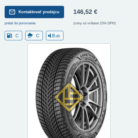
146,52 €
Kontaktovať predajcu
pridať do porovnania
(ceny sú vrátane 23% DPH)
C
C
B
dB