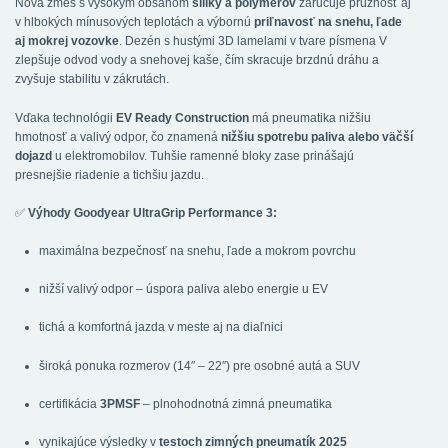
Nová zmes s vysokým obsahom
siliky a polymérov
zaručuje pružnosť aj
v hlbokých mínusových teplotách a výbornú
priľnavosť na snehu, ľade
aj mokrej vozovke
. Dezén s hustými 3D lamelami v tvare písmena V
zlepšuje odvod vody a snehovej kaše, čím skracuje brzdnú dráhu a
zvyšuje stabilitu v zákrutách.
Vďaka technológii
EV Ready Construction
má pneumatika nižšiu
hmotnosť a valivý odpor, čo znamená
nižšiu spotrebu paliva alebo väčší
dojazd
u elektromobilov. Tuhšie ramenné bloky zase prinášajú
presnejšie riadenie a tichšiu jazdu.
✅
Výhody Goodyear UltraGrip Performance 3:
maximálna bezpečnosť na snehu, ľade a mokrom povrchu
nižší valivý odpor – úspora paliva alebo energie u EV
tichá a komfortná jazda v meste aj na diaľnici
široká ponuka rozmerov (14″ – 22″) pre osobné autá a SUV
certifikácia
3PMSF
– plnohodnotná zimná pneumatika
vynikajúce výsledky v
testoch zimných pneumatík 2025