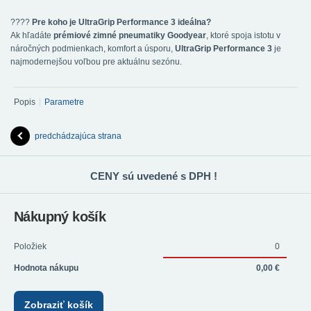
????
Pre koho je UltraGrip Performance 3 ideálna?
Ak hľadáte
prémiové zimné pneumatiky Goodyear
, ktoré spoja istotu v
náročných podmienkach, komfort a úsporu,
UltraGrip Performance 3
je
najmodernejšou voľbou pre aktuálnu sezónu.
Popis
Parametre
predchádzajúca strana
CENY sú uvedené s DPH !
Nákupný košík
Položiek
0
Hodnota nákupu
0,00 €
Zobraziť košík