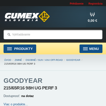
Prihlásenie
Registrácia
0,00 €
PRODUKTY
MENU
ÚVOD
/
ZIMNÉ
/
OSOBNÉ / SUV / 4X4 OFF-ROAD
/
GOODYEAR
/
215/65R16 98H UG PERF 3
GOODYEAR
215/65R16 98H UG PERF 3
Dostupnosť:
na dotaz
Viac o produkte...