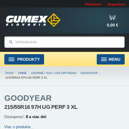
Prihlásenie
Registrácia
0,00 €
PRODUKTY
MENU
ÚVOD
/
ZIMNÉ
/
OSOBNÉ / SUV / 4X4 OFF-ROAD
/
GOODYEAR
/
215/55R16 97H UG PERF 3 XL
GOODYEAR
215/55R16 97H UG PERF 3 XL
Dostupnosť:
8 a viac dní
Viac o produkte...