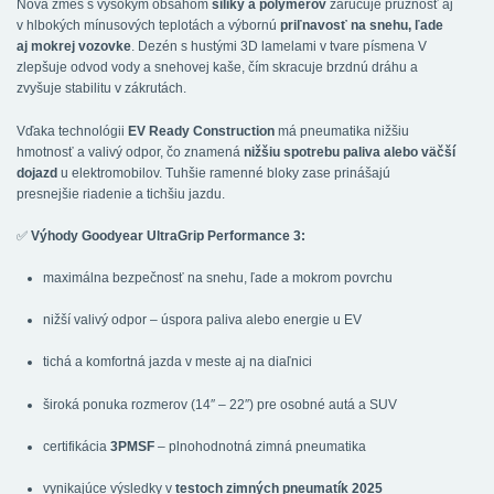
Nová zmes s vysokým obsahom
siliky a polymérov
zaručuje pružnosť aj
v hlbokých mínusových teplotách a výbornú
priľnavosť na snehu, ľade
aj mokrej vozovke
. Dezén s hustými 3D lamelami v tvare písmena V
zlepšuje odvod vody a snehovej kaše, čím skracuje brzdnú dráhu a
zvyšuje stabilitu v zákrutách.
Vďaka technológii
EV Ready Construction
má pneumatika nižšiu
hmotnosť a valivý odpor, čo znamená
nižšiu spotrebu paliva alebo väčší
dojazd
u elektromobilov. Tuhšie ramenné bloky zase prinášajú
presnejšie riadenie a tichšiu jazdu.
✅
Výhody Goodyear UltraGrip Performance 3:
maximálna bezpečnosť na snehu, ľade a mokrom povrchu
nižší valivý odpor – úspora paliva alebo energie u EV
tichá a komfortná jazda v meste aj na diaľnici
široká ponuka rozmerov (14″ – 22″) pre osobné autá a SUV
certifikácia
3PMSF
– plnohodnotná zimná pneumatika
vynikajúce výsledky v
testoch zimných pneumatík 2025