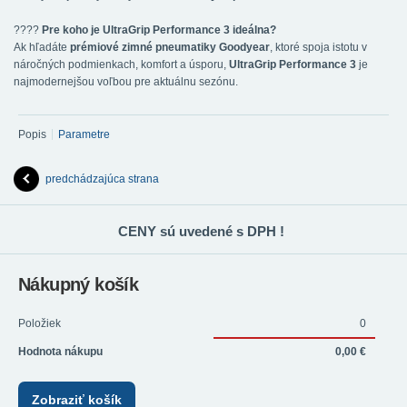
????
Pre koho je UltraGrip Performance 3 ideálna?
Ak hľadáte
prémiové zimné pneumatiky Goodyear
, ktoré spoja istotu v
náročných podmienkach, komfort a úsporu,
UltraGrip Performance 3
je
najmodernejšou voľbou pre aktuálnu sezónu.
Popis
Parametre
predchádzajúca strana
CENY sú uvedené s DPH !
Nákupný košík
Položiek
0
Hodnota nákupu
0,00 €
Zobraziť košík