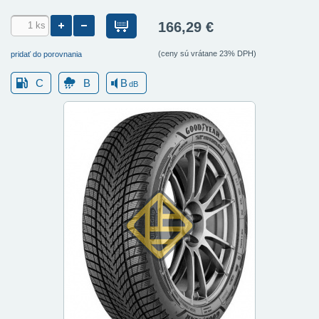
166,29 €
(ceny sú vrátane 23% DPH)
pridať do porovnania
C
B
B
dB