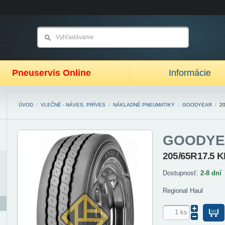
Pneuservis Online
Informácie
ÚVOD
/
VLEČNÉ - NÁVES, PRÍVES
/
NÁKLADNÉ PNEUMATIKY
/
GOODYEAR
/
2
GOODYE
205/65R17.5 
Dostupnosť:
2-8 dní
Regional Haul