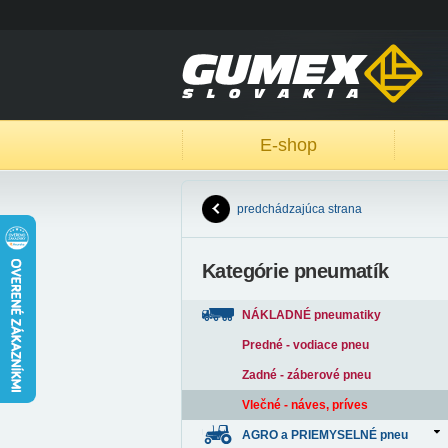
E-shop
predchádzajúca strana
Kategórie pneumatík
NÁKLADNÉ pneumatiky
Predné - vodiace pneu
Zadné - záberové pneu
Vlečné - náves, príves
AGRO a PRIEMYSELNÉ pneu