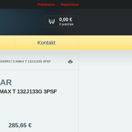
Prihlásenie
Registrácia
0,00 €
0 položiek
Kontakt
05/65R17.5 KMAX T 132J133G 3PSF
TL
AČ
IŤ
AR
KMAX T 132J133G 3PSF
285,65 €