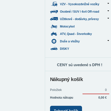
VZV - Vysokozdvižné vozíky
Osobné / SUV / 4x4 Off-road
Užitkové - dodávky, prívesy
Motocykel
ATV, Quad - štvorkolky
Duše a vložky
DISKY
CENY sú uvedené s DPH !
Nákupný košík
Položiek
0
Hodnota nákupu
0,00 €
Zobraziť košík