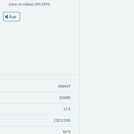
(ceny sú vrátane 23% DPH)
A
dB
KMAXT
205/65
17,5
132J133G
M+S