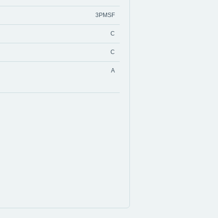
3PMSF
C
C
A