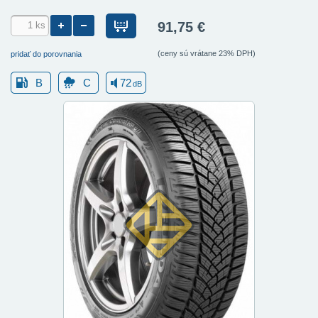
91,75 €
(ceny sú vrátane 23% DPH)
pridať do porovnania
B
C
72
dB