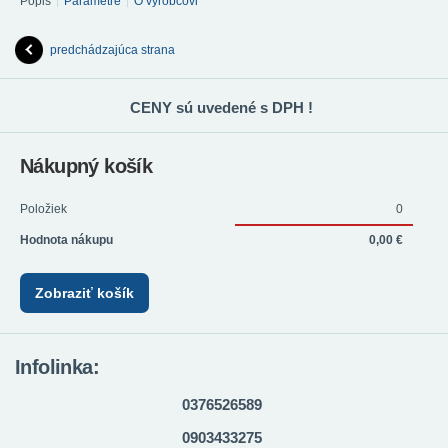
Popis
Parametre
O výrobcovi
predchádzajúca strana
CENY sú uvedené s DPH !
Nákupný košík
Položiek
0
Hodnota nákupu
0,00 €
Zobraziť košík
Infolinka:
0376526589
0903433275