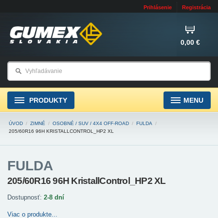
Prihlásenie
Registrácia
0,00 €
PRODUKTY
MENU
ÚVOD
/
ZIMNÉ
/
OSOBNÉ / SUV / 4X4 OFF-ROAD
/
FULDA
/
205/60R16 96H KRISTALLCONTROL_HP2 XL
FULDA
205/60R16 96H KristallControl_HP2 XL
Dostupnosť:
2-8 dní
Viac o produkte...