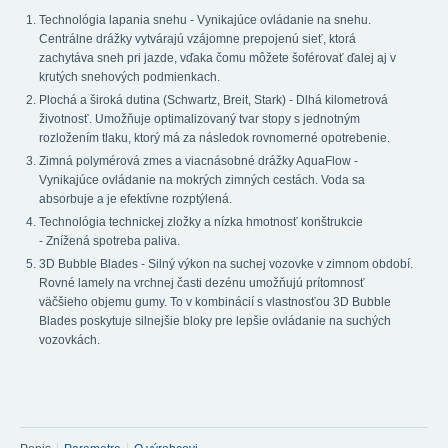
Technológia lapania snehu - Vynikajúce ovládanie na snehu.
Centrálne drážky vytvárajú vzájomne prepojenú sieť, ktorá
zachytáva sneh pri jazde, vďaka čomu môžete šoférovať ďalej aj v
krutých snehových podmienkach.
Plochá a široká dutina (Schwartz, Breit, Stark) - Dlhá kilometrová
životnosť. Umožňuje optimalizovaný tvar stopy s jednotným
rozložením tlaku, ktorý má za následok rovnomerné opotrebenie.
Zimná polymérová zmes a viacnásobné drážky AquaFlow -
Vynikajúce ovládanie na mokrých zimných cestách. Voda sa
absorbuje a je efektívne rozptýlená.
Technológia technickej zložky a nízka hmotnosť konštrukcie
- Znížená spotreba paliva.
3D Bubble Blades - Silný výkon na suchej vozovke v zimnom období.
Rovné lamely na vrchnej časti dezénu umožňujú prítomnosť
väčšieho objemu gumy. To v kombinácií s vlastnosťou 3D Bubble
Blades poskytuje silnejšie bloky pre lepšie ovládanie na suchých
vozovkách.