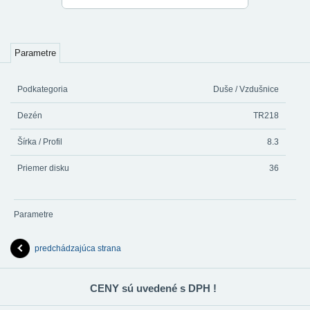
Parametre
Podkategoria
Duše / Vzdušnice
Dezén
TR218
Šírka / Profil
8.3
Priemer disku
36
Parametre
predchádzajúca strana
CENY sú uvedené s DPH !