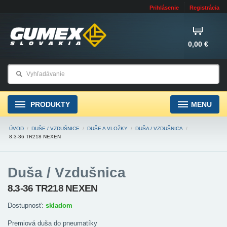
Prihlásenie
Registrácia
0,00 €
PRODUKTY
MENU
ÚVOD
/
DUŠE / VZDUŠNICE
/
DUŠE A VLOŽKY
/
DUŠA / VZDUŠNICA
/
8.3-36 TR218 NEXEN
Duša / Vzdušnica
8.3-36 TR218 NEXEN
Dostupnosť:
skladom
Premiová duša do pneumatíky