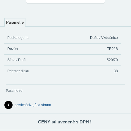
Parametre
Podkategoria
Duše / Vzdušnice
Dezén
TR218
Šírka / Profil
520/70
Priemer disku
38
Parametre
predchádzajúca strana
CENY sú uvedené s DPH !