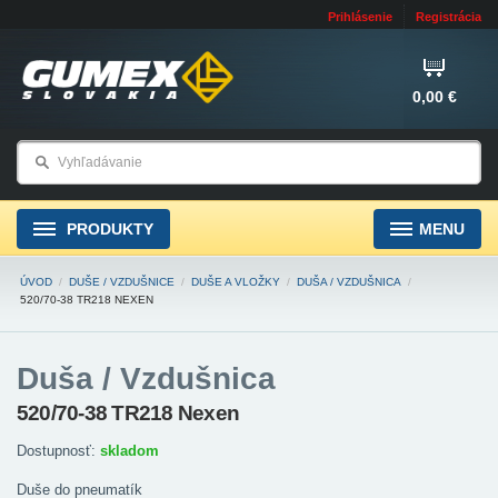
Prihlásenie
Registrácia
0,00 €
PRODUKTY
MENU
ÚVOD
/
DUŠE / VZDUŠNICE
/
DUŠE A VLOŽKY
/
DUŠA / VZDUŠNICA
/
520/70-38 TR218 NEXEN
Duša / Vzdušnica
520/70-38 TR218 Nexen
Dostupnosť:
skladom
Duše do pneumatík