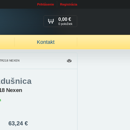
Prihlásenie
Registrácia
0,00 €
0 položiek
Kontakt
 TR218 NEXEN
TL
AČ
IŤ
zdušnica
18 Nexen
m
63,24 €