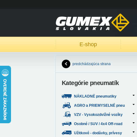
E-shop
predchádzajúca strana
Kategórie pneumatík
NÁKLADNÉ pneumatiky
AGRO a PRIEMYSELNÉ pneu
VZV - Vysokozdvižné vozíky
Osobné / SUV / 4x4 Off-road
Užitkové - dodávky, prívesy