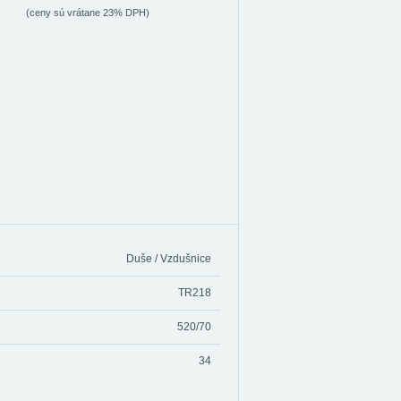
(ceny sú vrátane 23% DPH)
Duše / Vzdušnice
TR218
520/70
34