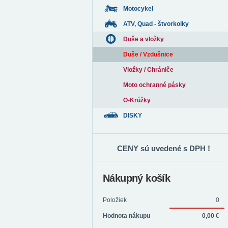
Motocykel
ATV, Quad - štvorkolky
Duše a vložky
Duše / Vzdušnice
Vložky / Chrániče
Moto ochranné pásky
O-Krúžky
DISKY
CENY sú uvedené s DPH !
Nákupný košík
Položiek
0
Hodnota nákupu
0,00 €