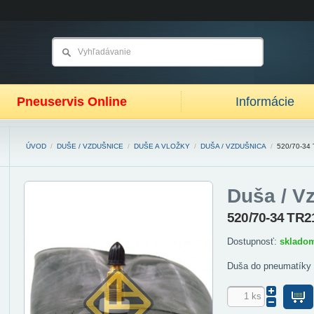
Pneuservis Online
Informácie
ÚVOD
/
DUŠE / VZDUŠNICE
/
DUŠE A VLOŽKY
/
DUŠA / VZDUŠNICA
/
520/70-34
Duša / V
520/70-34 TR2
Dostupnosť:
sklado
Duša do pneumatíky