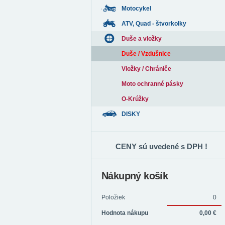
Motocykel
ATV, Quad - štvorkolky
Duše a vložky
Duše / Vzdušnice
Vložky / Chrániče
Moto ochranné pásky
O-Krúžky
DISKY
CENY sú uvedené s DPH !
Nákupný košík
Položiek
0
Hodnota nákupu
0,00 €