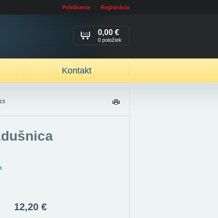
Prihlásenie
Registrácia
0,00 €
0 položiek
Kontakt
R15
TL
AČ
IŤ
zdušnica
m
12,20 €