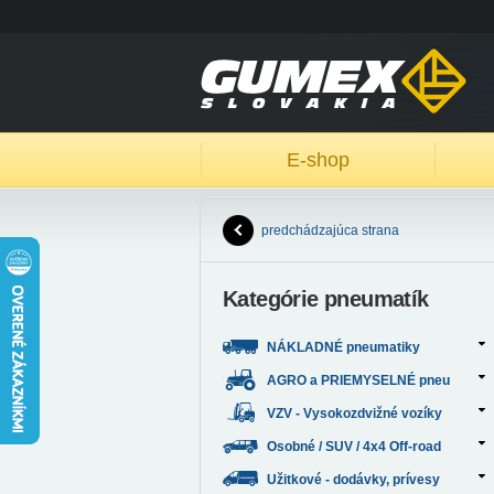
E-shop
predchádzajúca strana
Kategórie pneumatík
NÁKLADNÉ pneumatiky
AGRO a PRIEMYSELNÉ pneu
VZV - Vysokozdvižné vozíky
Osobné / SUV / 4x4 Off-road
Užitkové - dodávky, prívesy