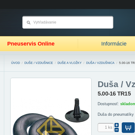
Pneuservis Online
Informácie
ÚVOD
/
DUŠE / VZDUŠNICE
/
DUŠE A VLOŽKY
/
DUŠA / VZDUŠNICA
/
5.00-16 T
Duša / V
5.00-16 TR15
Dostupnosť:
sklado
Duša do pneumatíky