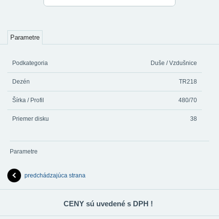
Parametre
Podkategoria
Duše / Vzdušnice
Dezén
TR218
Šírka / Profil
480/70
Priemer disku
38
Parametre
predchádzajúca strana
CENY sú uvedené s DPH !