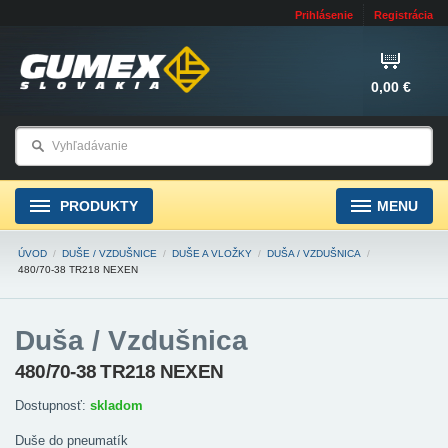
Prihlásenie
Registrácia
0,00 €
PRODUKTY
MENU
ÚVOD
/
DUŠE / VZDUŠNICE
/
DUŠE A VLOŽKY
/
DUŠA / VZDUŠNICA
/
480/70-38 TR218 NEXEN
Duša / Vzdušnica
480/70-38 TR218 NEXEN
Dostupnosť:
skladom
Duše do pneumatík