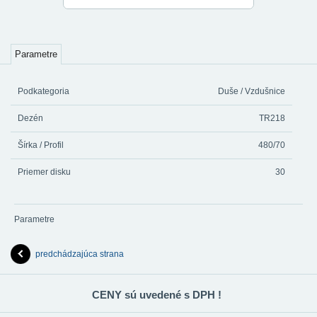
Parametre
Podkategoria
Duše / Vzdušnice
Dezén
TR218
Šírka / Profil
480/70
Priemer disku
30
Parametre
predchádzajúca strana
CENY sú uvedené s DPH !