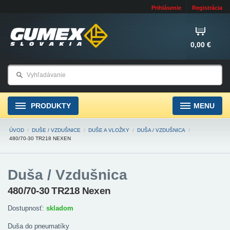
Prihlásenie
Registrácia
0,00 €
PRODUKTY
MENU
ÚVOD
/
DUŠE / VZDUŠNICE
/
DUŠE A VLOŽKY
/
DUŠA / VZDUŠNICA
/
480/70-30 TR218 NEXEN
Duša / Vzdušnica
480/70-30 TR218 Nexen
Dostupnosť:
skladom
Duša do pneumatíky