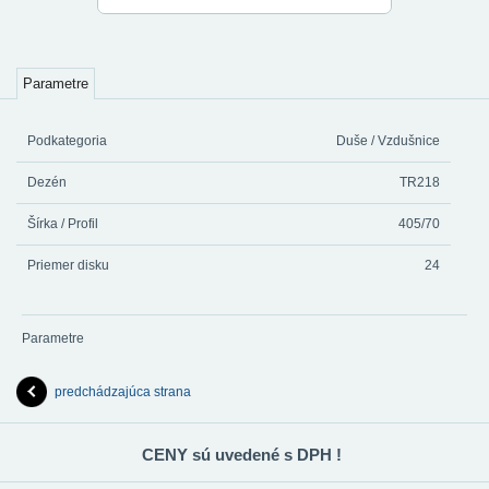
Parametre
Podkategoria
Duše / Vzdušnice
Dezén
TR218
Šírka / Profil
405/70
Priemer disku
24
Parametre
predchádzajúca strana
CENY sú uvedené s DPH !