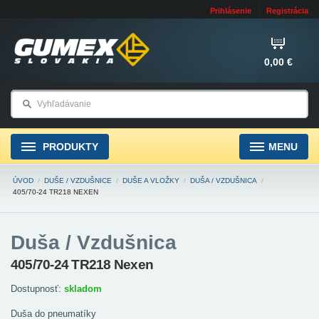
Prihlásenie
Registrácia
0,00 €
PRODUKTY
MENU
ÚVOD
/
DUŠE / VZDUŠNICE
/
DUŠE A VLOŽKY
/
DUŠA / VZDUŠNICA
/
405/70-24 TR218 NEXEN
Duša / Vzdušnica
405/70-24 TR218 Nexen
Dostupnosť:
skladom
Duša do pneumatíky