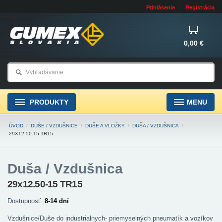
Prihlásenie
Registrácia
0,00 €
PRODUKTY
MENU
ÚVOD
/
DUŠE / VZDUŠNICE
/
DUŠE A VLOŽKY
/
DUŠA / VZDUŠNICA
/
29X12.50-15 TR15
Duša / Vzdušnica
29x12.50-15 TR15
Dostupnosť:
8-14 dní
Vzdušnice/Duše do industrialnych- priemyselných pneumatík a vozíkov