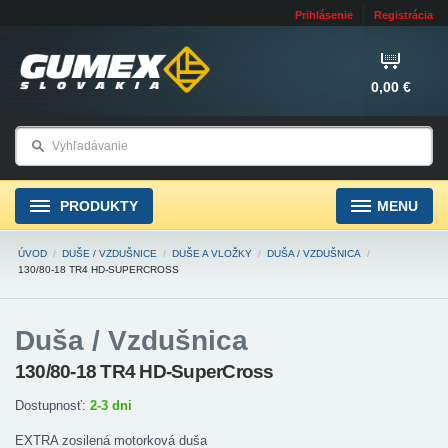
Prihlásenie
Registrácia
0,00 €
PRODUKTY
MENU
ÚVOD
/
DUŠE / VZDUŠNICE
/
DUŠE A VLOŽKY
/
DUŠA / VZDUŠNICA
/
130/80-18 TR4 HD-SUPERCROSS
Duša / Vzdušnica
130/80-18 TR4 HD-SuperCross
Dostupnosť:
2-3 dni
EXTRA zosilená motorková duša