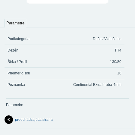
Parametre
Podkategoria
Duše / Vzdušnice
Dezén
TR4
Šírka / Profil
130/80
Priemer disku
18
Poznámka
Continental Extra hrubá-4mm
Parametre
predchádzajúca strana