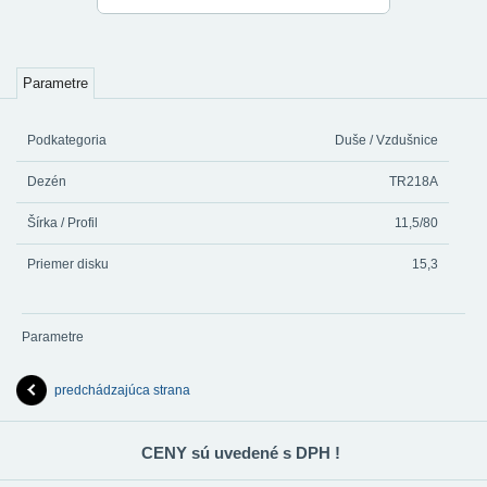
Parametre
Podkategoria
Duše / Vzdušnice
Dezén
TR218A
Šírka / Profil
11,5/80
Priemer disku
15,3
Parametre
predchádzajúca strana
CENY sú uvedené s DPH !