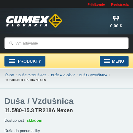
Prihlásenie
Registrácia
0,00 €
PRODUKTY
MENU
ÚVOD
/
DUŠE / VZDUŠNICE
/
DUŠE A VLOŽKY
/
DUŠA / VZDUŠNICA
/
11.5/80-15.3 TR218A NEXEN
Duša / Vzdušnica
11.5/80-15.3 TR218A Nexen
Dostupnosť:
skladom
Duša do pneumatíky