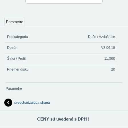
Parametre
Podkategoria
Duše / Vzdušnice
Dezén
V3,06,18
Šírka / Profil
11,(00)
Priemer disku
20
Parametre
predchádzajúca strana
CENY sú uvedené s DPH !