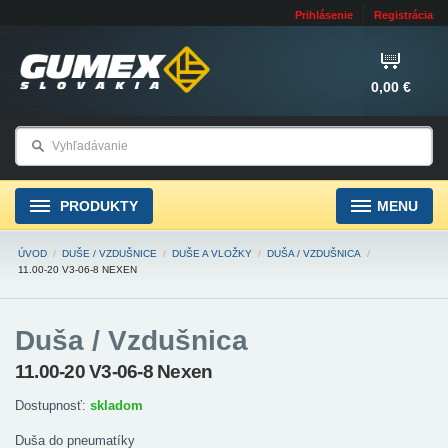
Prihlásenie
Registrácia
0,00 €
PRODUKTY
MENU
ÚVOD
/
DUŠE / VZDUŠNICE
/
DUŠE A VLOŽKY
/
DUŠA / VZDUŠNICA
/
11.00-20 V3-06-8 NEXEN
Duša / Vzdušnica
11.00-20 V3-06-8 Nexen
Dostupnosť:
skladom
Duša do pneumatíky