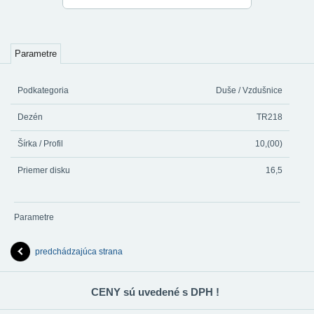
Parametre
Podkategoria
Duše / Vzdušnice
Dezén
TR218
Šírka / Profil
10,(00)
Priemer disku
16,5
Parametre
predchádzajúca strana
CENY sú uvedené s DPH !