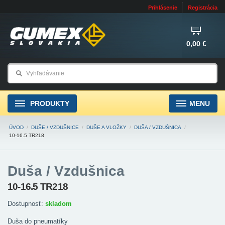
Prihlásenie
Registrácia
0,00 €
PRODUKTY
MENU
ÚVOD
/
DUŠE / VZDUŠNICE
/
DUŠE A VLOŽKY
/
DUŠA / VZDUŠNICA
/
10-16.5 TR218
Duša / Vzdušnica
10-16.5 TR218
Dostupnosť:
skladom
Duša do pneumatíky