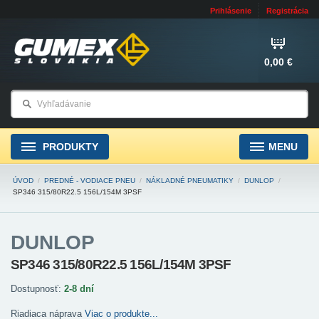
Prihlásenie
Registrácia
0,00 €
PRODUKTY
MENU
ÚVOD
/
PREDNÉ - VODIACE PNEU
/
NÁKLADNÉ PNEUMATIKY
/
DUNLOP
/
SP346 315/80R22.5 156L/154M 3PSF
DUNLOP
SP346 315/80R22.5 156L/154M 3PSF
Dostupnosť:
2-8 dní
Riadiaca náprava
Viac o produkte...