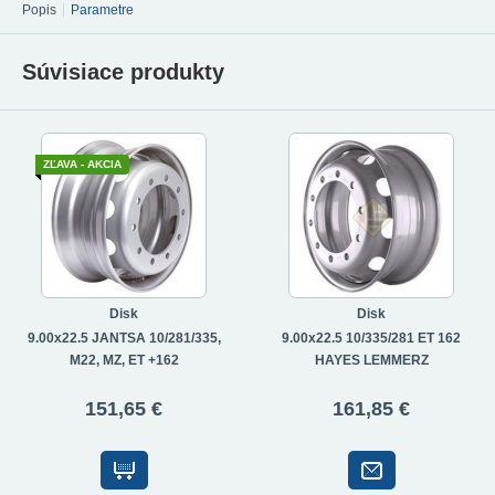
Popis
Parametre
Súvisiace produkty
ZĽAVA - AKCIA
Disk
Disk
9.00x22.5 JANTSA 10/281/335,
9.00x22.5 10/335/281 ET 162
M22, MZ, ET +162
HAYES LEMMERZ
151,65 €
161,85 €