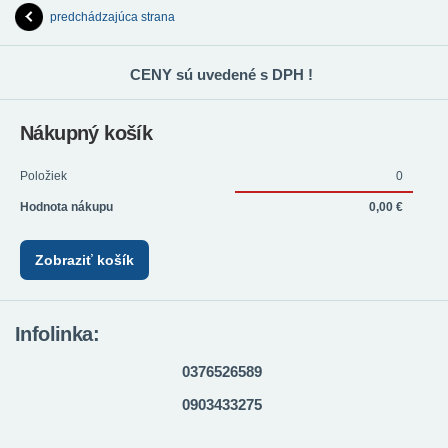
predchádzajúca strana
CENY sú uvedené s DPH !
Nákupný košík
Položiek
0
Hodnota nákupu
0,00 €
Zobraziť košík
Infolinka:
0376526589
0903433275