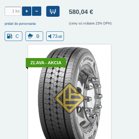
580,04 €
(ceny sú vrátane 23% DPH)
pridať do porovnania
C
B
73
dB
ZĽAVA - AKCIA