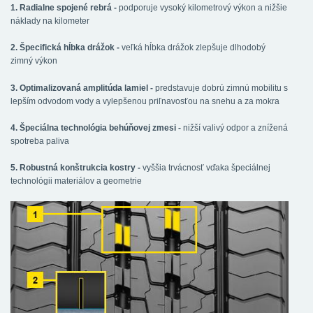
1. Radialne spojené rebrá -
podporuje vysoký kilometrový výkon a nižšie
náklady na kilometer
2. Špecifická hĺbka drážok -
veľká hĺbka drážok zlepšuje dlhodobý
zimný výkon
3. Optimalizovaná amplitúda lamiel -
predstavuje dobrú zimnú mobilitu s
lepším odvodom vody a vylepšenou priľnavosťou na snehu a za mokra
4. Špeciálna technológia behúňovej zmesi -
nižší valivý odpor a znížená
spotreba paliva
5. Robustná konštrukcia kostry -
vyššia trvácnosť vďaka špeciálnej
technológii materiálov a geometrie