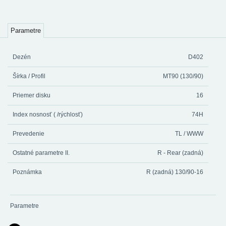
Parametre
Dezén
D402
Šírka / Profil
MT90 (130/90)
Priemer disku
16
Index nosnosť ( /rýchlosť)
74H
Prevedenie
TL / WWW
Ostatné parametre II.
R - Rear (zadná)
Poznámka
R (zadná) 130/90-16
Parametre