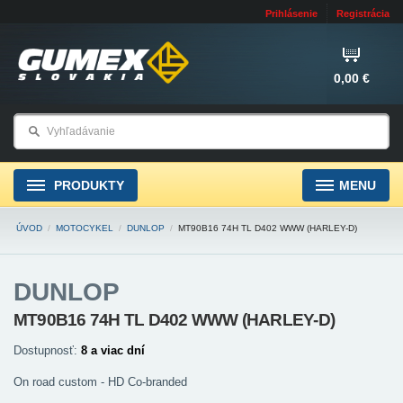
Prihlásenie
Registrácia
0,00 €
PRODUKTY
MENU
ÚVOD
/
MOTOCYKEL
/
DUNLOP
/
MT90B16 74H TL D402 WWW (HARLEY-D)
DUNLOP
MT90B16 74H TL D402 WWW (HARLEY-D)
Dostupnosť:
8 a viac dní
On road custom - HD Co-branded