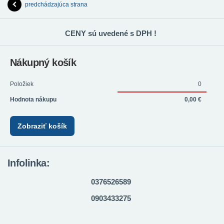
predchádzajúca strana
CENY sú uvedené s DPH !
Nákupný košík
Položiek
0
Hodnota nákupu
0,00 €
Zobraziť košík
Infolinka:
0376526589
0903433275