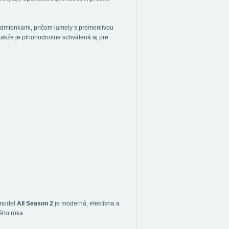
odmienkami, pričom lamely s premenlivou
 takže je plnohodnotne schválená aj pre
 model
All Season 2
je moderná, efektívna a
ého roka.