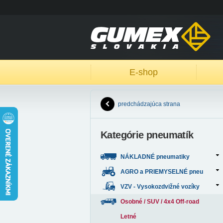
E-shop
predchádzajúca strana
Kategórie pneumatík
NÁKLADNÉ pneumatiky
AGRO a PRIEMYSELNÉ pneu
VZV - Vysokozdvižné vozíky
Osobné / SUV / 4x4 Off-road
Letné