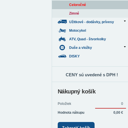
Celoročné
Zimné
Užitkové - dodávky, prívesy
Motocykel
ATV, Quad - štvorkolky
Duše a vložky
DISKY
CENY sú uvedené s DPH !
Nákupný košík
Položiek
0
Hodnota nákupu
0,00 €
Zobraziť košík