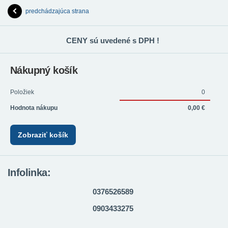
predchádzajúca strana
CENY sú uvedené s DPH !
Nákupný košík
Položiek
0
Hodnota nákupu
0,00 €
Zobraziť košík
Infolinka:
0376526589
0903433275