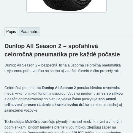
Popis
Parametre
Dunlop All Season 2 – spoľahlivá
celoročná pneumatika pre každé počasie
Dunlop All Season 2 – bezpečná, tichá a úsporná celoročná pneumatika
s výbornou priľnavosťou na snehu aj v daždi. Skvelá voľba pre celý rok.
Celoročná pneumatika
Dunlop All Season 2
ponúka ideálnu rovnováhu
medzi výkonom, komfortom a úsporou. Využíva modernú
zmes so silikou
a dezén optimalizovaný do tvaru V, vďaka čomu poskytuje
spoľahlivú
priľnavosť, presné riadenie a krátku brzdnú dráhu
na mokrej, suchej aj
zasneženej vozovke.
Technológia
MultiGrip
zaručuje plynulý prechod medzi letnými a zimnými
podmienkami, pričom lamely s premenlivou hĺbkou zlepšujú záber na