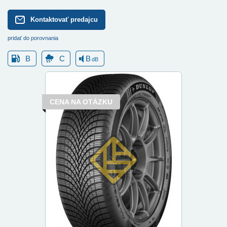
Kontaktovať predajcu
pridať do porovnania
B
C
B
dB
CENA NA OTÁZKU