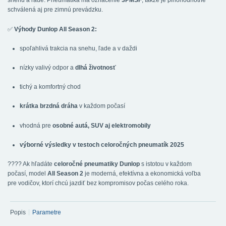
snehu a ľade. Pneumatika má označenie
3PMSF
, takže je plnohodnotne
schválená aj pre zimnú prevádzku.
✅
Výhody Dunlop All Season 2:
spoľahlivá trakcia na snehu, ľade a v daždi
nízky valivý odpor a
dlhá životnosť
tichý a komfortný chod
krátka brzdná dráha
v každom počasí
vhodná pre
osobné autá, SUV aj elektromobily
výborné výsledky v testoch celoročných pneumatík 2025
???? Ak hľadáte
celoročné pneumatiky Dunlop
s istotou v každom
počasí, model
All Season 2
je moderná, efektívna a ekonomická voľba
pre vodičov, ktorí chcú jazdiť bez kompromisov počas celého roka.
Popis
Parametre