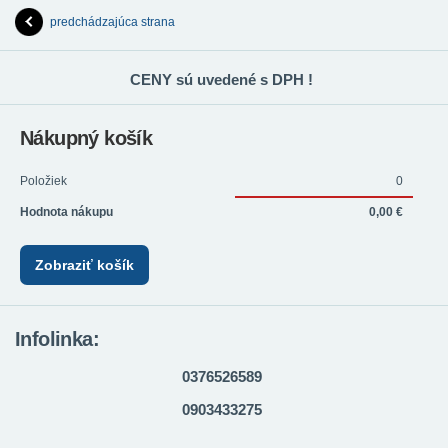
predchádzajúca strana
CENY sú uvedené s DPH !
Nákupný košík
Položiek
0
Hodnota nákupu
0,00 €
Zobraziť košík
Infolinka:
0376526589
0903433275