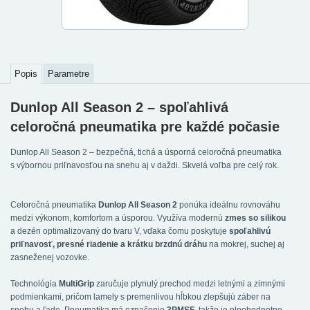
Popis
Parametre
Dunlop All Season 2 – spoľahlivá
celoročná pneumatika pre každé počasie
Dunlop All Season 2 – bezpečná, tichá a úsporná celoročná pneumatika
s výbornou priľnavosťou na snehu aj v daždi. Skvelá voľba pre celý rok.
Celoročná pneumatika
Dunlop All Season 2
ponúka ideálnu rovnováhu
medzi výkonom, komfortom a úsporou. Využíva modernú
zmes so silikou
a dezén optimalizovaný do tvaru V, vďaka čomu poskytuje
spoľahlivú
priľnavosť, presné riadenie a krátku brzdnú dráhu
na mokrej, suchej aj
zasneženej vozovke.
Technológia
MultiGrip
zaručuje plynulý prechod medzi letnými a zimnými
podmienkami, pričom lamely s premenlivou hĺbkou zlepšujú záber na