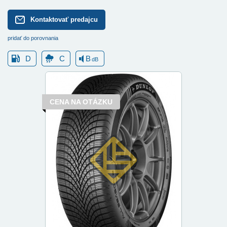
Kontaktovať predajcu
pridať do porovnania
D
C
B
dB
CENA NA OTÁZKU