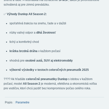
snehu a ľade. Pneumatika má označenie
3PMSF
, takže je plnohodnotne
schválená aj pre zimnú prevádzku.
✅
Výhody Dunlop All Season 2:
spoľahlivá trakcia na snehu, ľade a v daždi
nízky valivý odpor a
dlhá životnosť
tichý a komfortný chod
krátka brzdná dráha
v každom počasí
vhodná pre
osobné autá, SUV aj elektromobily
výborné výsledky v testoch celoročných pneumatík 2025
???? Ak hľadáte
celoročné pneumatiky Dunlop
s istotou v každom
počasí, model
All Season 2
je moderná, efektívna a ekonomická voľba
pre vodičov, ktorí chcú jazdiť bez kompromisov počas celého roka.
Popis
Parametre