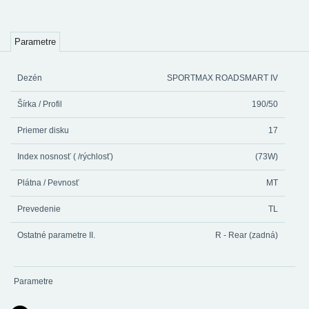
Parametre
Dezén
SPORTMAX ROADSMART IV
Šírka / Profil
190/50
Priemer disku
17
Index nosnosť ( /rýchlosť)
(73W)
Plátna / Pevnosť
MT
Prevedenie
TL
Ostatné parametre II.
R - Rear (zadná)
Parametre