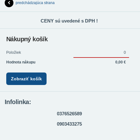
predchádzajúca strana
CENY sú uvedené s DPH !
Nákupný košík
Položiek
0
Hodnota nákupu
0,00 €
Zobraziť košík
Infolinka:
0376526589
0903433275