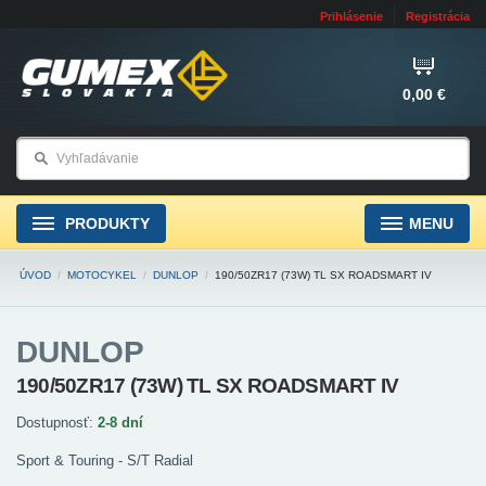
Prihlásenie
Registrácia
0,00 €
PRODUKTY
MENU
ÚVOD
/
MOTOCYKEL
/
DUNLOP
/
190/50ZR17 (73W) TL SX ROADSMART IV
DUNLOP
190/50ZR17 (73W) TL SX ROADSMART IV
Dostupnosť:
2-8 dní
Sport & Touring - S/T Radial