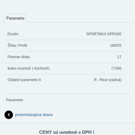
Parametre
Dezén
SPORTMAX GPR300
Šírka / Profil
180/55
Priemer disku
17
Index nosnosť ( /rýchlosť)
(73W)
Ostatné parametre II.
R - Rear (zadná)
Parametre
predchádzajúca strana
CENY sú uvedené s DPH !