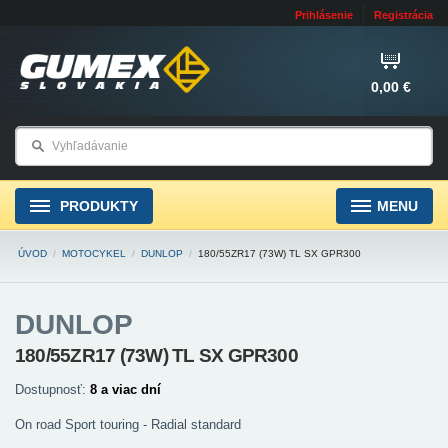
Prihlásenie
Registrácia
0,00 €
PRODUKTY
MENU
ÚVOD
/
MOTOCYKEL
/
DUNLOP
/
180/55ZR17 (73W) TL SX GPR300
DUNLOP
180/55ZR17 (73W) TL SX GPR300
Dostupnosť:
8 a viac dní
On road Sport touring - Radial standard