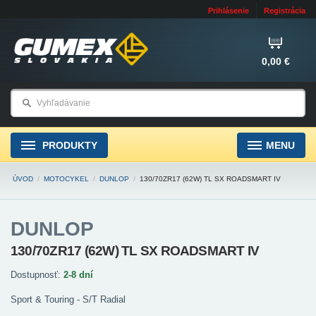
Prihlásenie
Registrácia
0,00 €
PRODUKTY
MENU
ÚVOD
/
MOTOCYKEL
/
DUNLOP
/
130/70ZR17 (62W) TL SX ROADSMART IV
DUNLOP
130/70ZR17 (62W) TL SX ROADSMART IV
Dostupnosť:
2-8 dní
Sport & Touring - S/T Radial