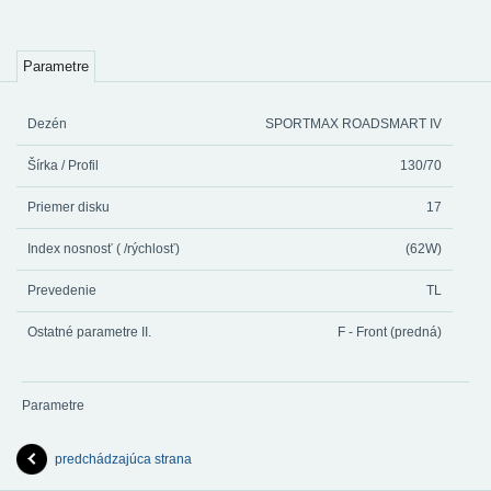
Parametre
Dezén
SPORTMAX ROADSMART IV
Šírka / Profil
130/70
Priemer disku
17
Index nosnosť ( /rýchlosť)
(62W)
Prevedenie
TL
Ostatné parametre II.
F - Front (predná)
Parametre
predchádzajúca strana