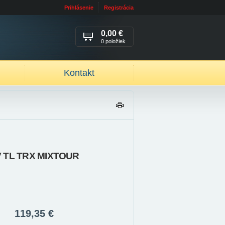
Prihlásenie
Registrácia
0,00 €
0 položiek
Kontakt
TL
AČ
IŤ
V TL TRX MIXTOUR
119,35 €