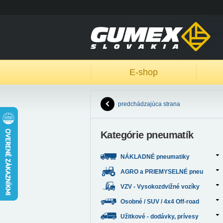
E-shop
predchádzajúca strana
Kategórie pneumatík
NÁKLADNÉ pneumatiky
AGRO a PRIEMYSELNÉ pneu
VZV - Vysokozdvižné vozíky
Osobné / SUV / 4x4 Off-road
Užitkové - dodávky, prívesy