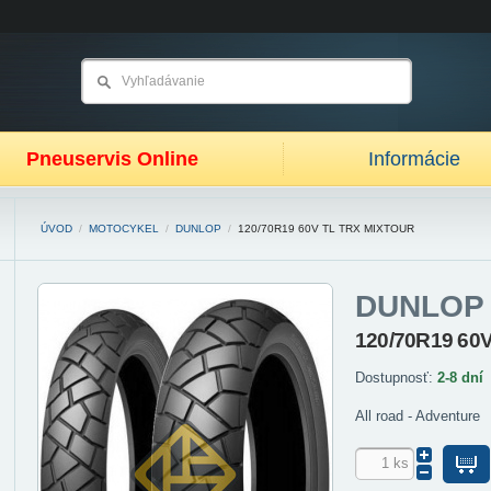
Pneuservis Online
Informácie
ÚVOD
/
MOTOCYKEL
/
DUNLOP
/
120/70R19 60V TL TRX MIXTOUR
DUNLOP
120/70R19 60
Dostupnosť:
2-8 dní
All road - Adventure