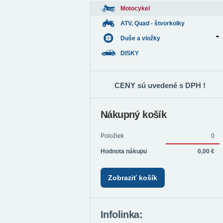
Motocykel
ATV, Quad - štvorkolky
Duše a vložky
DISKY
CENY sú uvedené s DPH !
Nákupný košík
Položiek
0
Hodnota nákupu
0,00 €
Zobraziť košík
Infolinka: