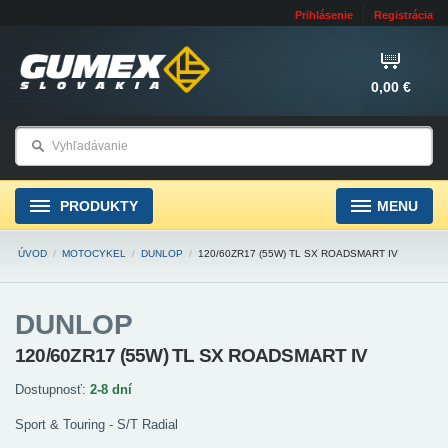
Prihlásenie
Registrácia
0,00 €
PRODUKTY
MENU
ÚVOD
/
MOTOCYKEL
/
DUNLOP
/
120/60ZR17 (55W) TL SX ROADSMART IV
DUNLOP
120/60ZR17 (55W) TL SX ROADSMART IV
Dostupnosť:
2-8 dní
Sport & Touring - S/T Radial