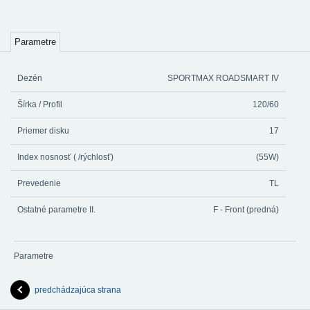
Parametre
Dezén
SPORTMAX ROADSMART IV
Šírka / Profil
120/60
Priemer disku
17
Index nosnosť ( /rýchlosť)
(55W)
Prevedenie
TL
Ostatné parametre II.
F - Front (predná)
Parametre
predchádzajúca strana