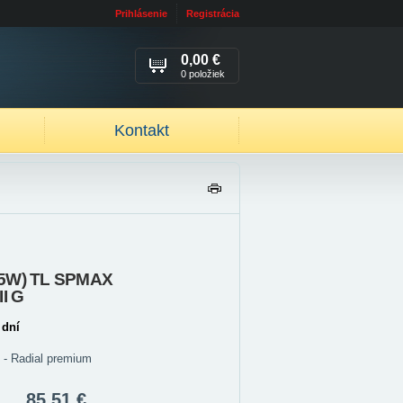
Prihlásenie
Registrácia
0,00 €
0 položiek
Kontakt
TL
AČ
IŤ
55W) TL SPMAX
I G
 dní
g - Radial premium
85,51 €