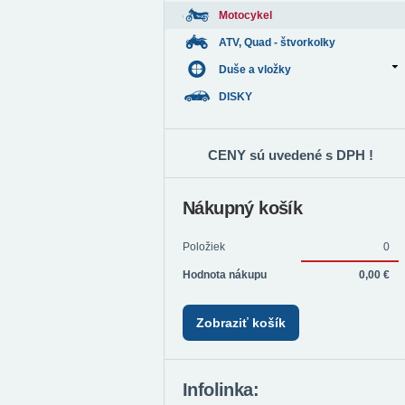
Motocykel
ATV, Quad - štvorkolky
Duše a vložky
DISKY
CENY sú uvedené s DPH !
Nákupný košík
Položiek
0
Hodnota nákupu
0,00 €
Zobraziť košík
Infolinka: