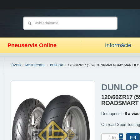
Pneuservis Online
Informácie
ÚVOD
/
MOTOCYKEL
/
DUNLOP
/
120/60ZR17 (55W) TL SPMAX ROADSMART II G
DUNLOP
120/60ZR17 (
ROADSMART I
Dostupnosť:
8 a viac
On road Sport tourin