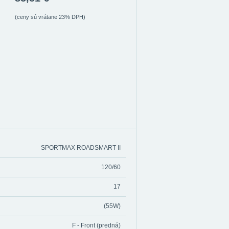
(ceny sú vrátane 23% DPH)
SPORTMAX ROADSMART II
120/60
17
(55W)
F - Front (predná)