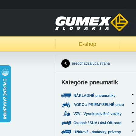
E-shop
predchádzajúca strana
Kategórie pneumatík
NÁKLADNÉ pneumatiky
AGRO a PRIEMYSELNÉ pneu
VZV - Vysokozdvižné vozíky
Osobné / SUV / 4x4 Off-road
Užitkové - dodávky, prívesy