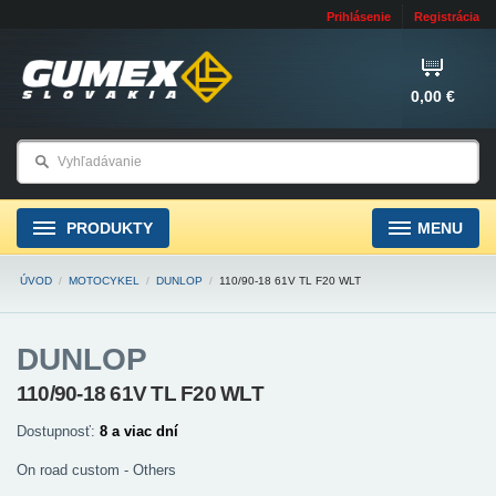
Prihlásenie
Registrácia
0,00 €
PRODUKTY
MENU
ÚVOD
/
MOTOCYKEL
/
DUNLOP
/
110/90-18 61V TL F20 WLT
DUNLOP
110/90-18 61V TL F20 WLT
Dostupnosť:
8 a viac dní
On road custom - Others