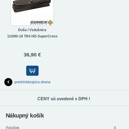
Duša / Vzdušnica
110/90-18 TR4 HD-SuperCross
36,90 €
predchádzajúca strana
CENY sú uvedené s DPH !
Nákupný košík
Položiek
0