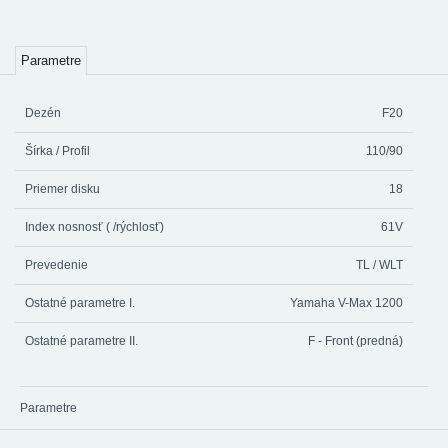
Parametre
Dezén
F20
Šírka / Profil
110/90
Priemer disku
18
Index nosnosť ( /rýchlosť)
61V
Prevedenie
TL / WLT
Ostatné parametre I.
Yamaha V-Max 1200
Ostatné parametre II.
F - Front (predná)
Parametre