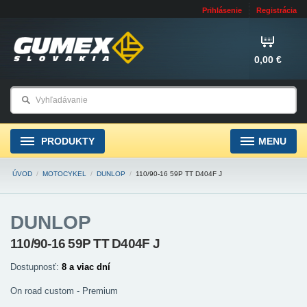
Prihlásenie
Registrácia
0,00 €
PRODUKTY
MENU
ÚVOD
/
MOTOCYKEL
/
DUNLOP
/
110/90-16 59P TT D404F J
DUNLOP
110/90-16 59P TT D404F J
Dostupnosť:
8 a viac dní
On road custom - Premium