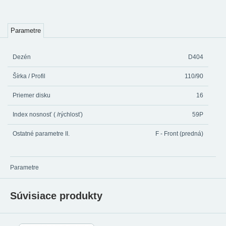
Parametre
Dezén
D404
Šírka / Profil
110/90
Priemer disku
16
Index nosnosť ( /rýchlosť)
59P
Ostatné parametre II.
F - Front (predná)
Parametre
Súvisiace produkty