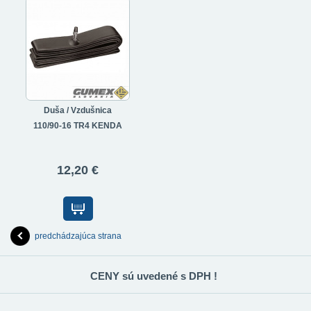
Duša / Vzdušnica
110/90-16 TR4 KENDA
12,20 €
predchádzajúca strana
CENY sú uvedené s DPH !