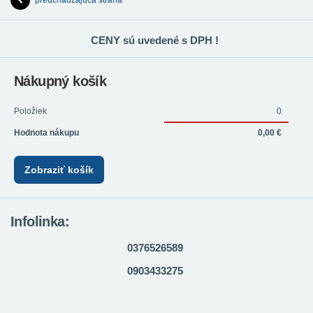
predchádzajúca strana
CENY sú uvedené s DPH !
Nákupný košík
Položiek
0
Hodnota nákupu
0,00 €
Zobraziť košík
Infolinka:
0376526589
0903433275