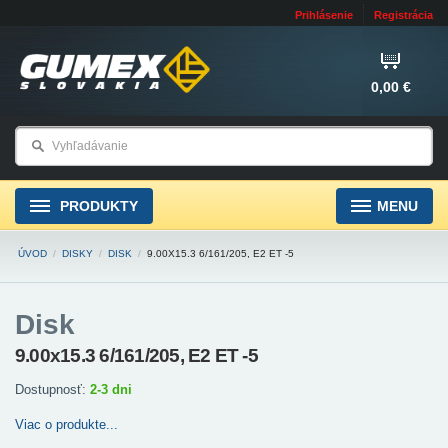
Prihlásenie
Registrácia
0,00 €
PRODUKTY
MENU
ÚVOD
/
DISKY
/
DISK
/
9.00X15.3 6/161/205, E2 ET -5
Disk
9.00x15.3 6/161/205, E2 ET -5
Dostupnosť:
2-3 dni
Viac o produkte...