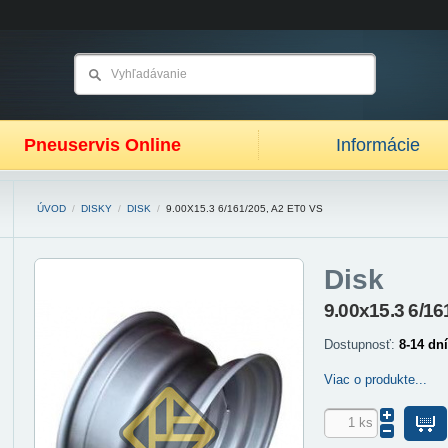
Pneuservis Online
Informácie
ÚVOD
/
DISKY
/
DISK
/
9.00X15.3 6/161/205, A2 ET0 VS
Disk
9.00x15.3 6/16
Dostupnosť:
8-14 dní
Viac o produkte...