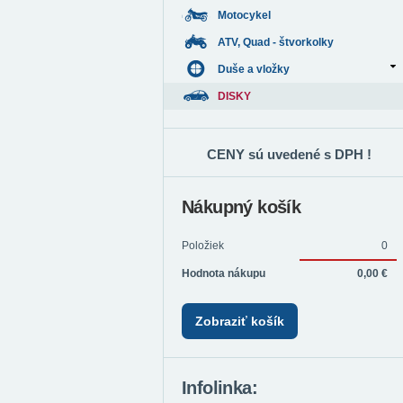
Motocykel
ATV, Quad - štvorkolky
Duše a vložky
DISKY
CENY sú uvedené s DPH !
Nákupný košík
Položiek
0
Hodnota nákupu
0,00 €
Zobraziť košík
Infolinka: