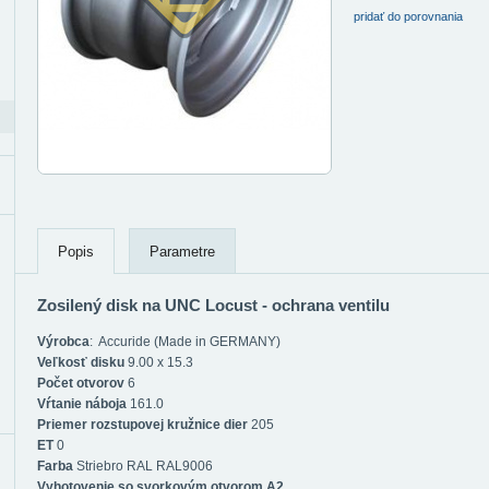
pridať do porovnania
Popis
Parametre
Zosilený disk na UNC Locust - ochrana ventilu
Výrobca
: Accuride (Made in GERMANY)
Veľkosť disku
9.00 x 15.3
Počet otvorov
6
Vŕtanie náboja
161.0
Priemer rozstupovej kružnice dier
205
ET
0
Farba
Striebro RAL RAL9006
Vyhotovenie so svorkovým otvorom A2