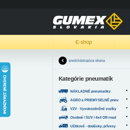
E-shop
predchádzajúca strana
Kategórie pneumatík
NÁKLADNÉ pneumatiky
AGRO a PRIEMYSELNÉ pneu
VZV - Vysokozdvižné vozíky
Osobné / SUV / 4x4 Off-road
Užitkové - dodávky, prívesy