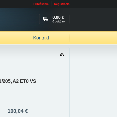
Prihlásenie
Registrácia
0,00 €
0 položiek
Kontakt
TL
AČ
IŤ
1/205, A2 ET0 VS
100,04 €