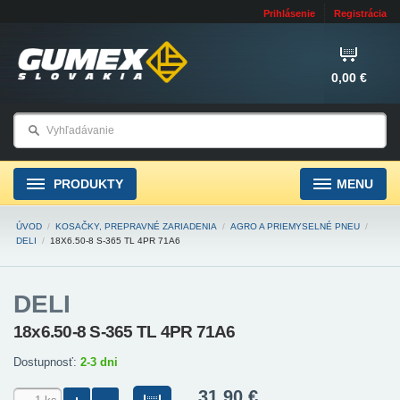
Prihlásenie
Registrácia
0,00 €
PRODUKTY
MENU
ÚVOD
/
KOSAČKY, PREPRAVNÉ ZARIADENIA
/
AGRO A PRIEMYSELNÉ PNEU
/
DELI
/
18X6.50-8 S-365 TL 4PR 71A6
DELI
18x6.50-8 S-365 TL 4PR 71A6
Dostupnosť:
2-3 dni
31,90 €