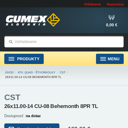
Prihlásenie
Registrácia
0,00 €
PRODUKTY
MENU
ÚVOD
/
ATV, QUAD - ŠTVORKOLKY
/
CST
/
26X11.00-14 CU-08 BEHEMONTH 8PR TL
CST
26x11.00-14 CU-08 Behemonth 8PR TL
Dostupnosť:
na dotaz