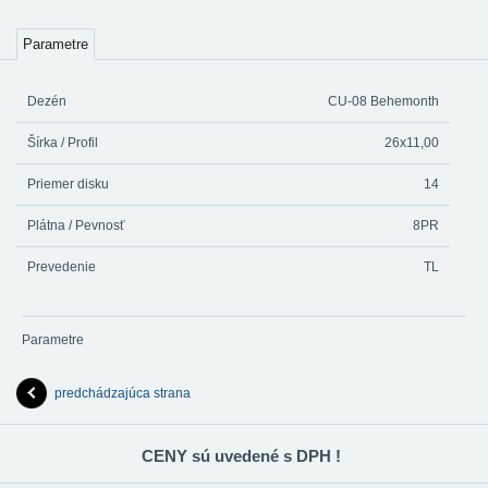
Parametre
Dezén
CU-08 Behemonth
Šírka / Profil
26x11,00
Priemer disku
14
Plátna / Pevnosť
8PR
Prevedenie
TL
Parametre
predchádzajúca strana
CENY sú uvedené s DPH !