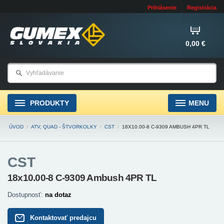
Prihlásenie
Registrácia
0,00 €
PRODUKTY
MENU
ÚVOD
/
ATV, QUAD - ŠTVORKOLKY
/
CST
/
18X10.00-8 C-9309 AMBUSH 4PR TL
CST
18x10.00-8 C-9309 Ambush 4PR TL
Dostupnosť:
na dotaz
Kontaktovať predajcu