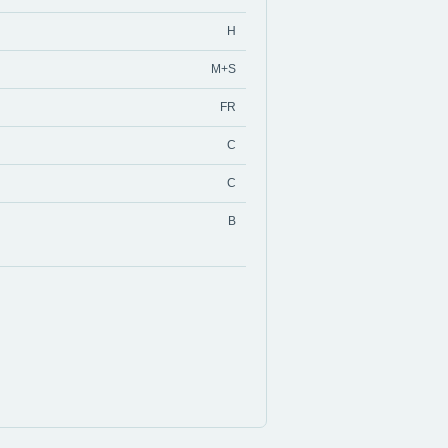
H
M+S
FR
C
C
B