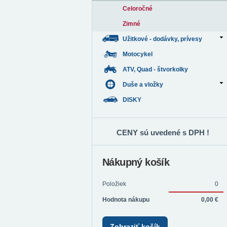
Celoročné
Zimné
Užitkové - dodávky, prívesy
Motocykel
ATV, Quad - štvorkolky
Duše a vložky
DISKY
CENY sú uvedené s DPH !
Nákupný košík
Položiek
0
Hodnota nákupu
0,00 €
Zobraziť košík