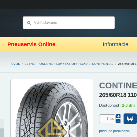
Pneuservis Online
Informácie
ÚVOD
/
LETNÉ
/
OSOBNÉ / SUV / 4X4 OFF-ROAD
/
CONTINENTAL
/
265/60R18 
CONTIN
265/60R18 11
Dostupnosť:
2-3 dni
pridať do porovnania