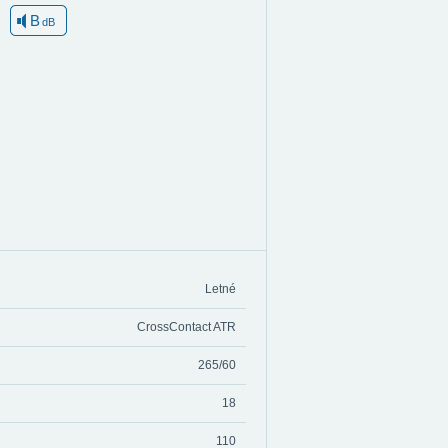
B
dB
Letné
CrossContact ATR
265/60
18
110