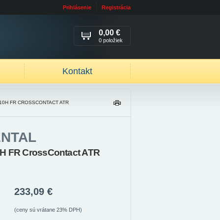
Prihlásenie
Registrácia
0,00 €
0 položiek
Kontakt
110H FR CROSSCONTACT ATR
TL
AČ
IŤ
ENTAL
0H FR CrossContact ATR
233,09 €
(ceny sú vrátane 23% DPH)