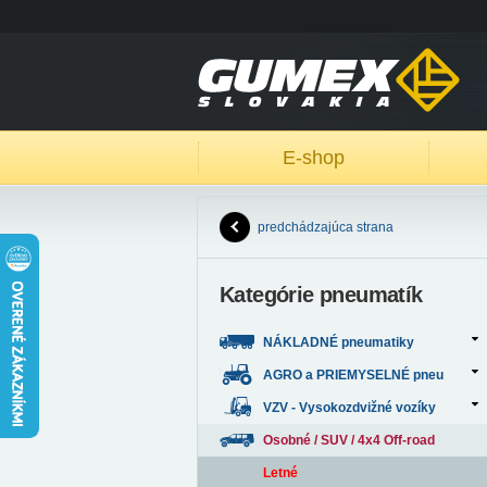
E-shop
predchádzajúca strana
Kategórie pneumatík
NÁKLADNÉ pneumatiky
AGRO a PRIEMYSELNÉ pneu
VZV - Vysokozdvižné vozíky
Osobné / SUV / 4x4 Off-road
Letné