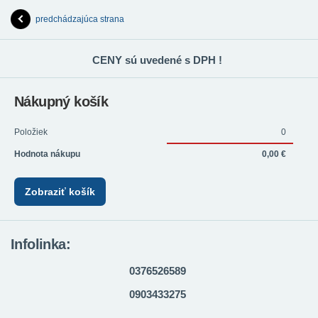
predchádzajúca strana
CENY sú uvedené s DPH !
Nákupný košík
Položiek
0
Hodnota nákupu
0,00 €
Zobraziť košík
Infolinka:
0376526589
0903433275