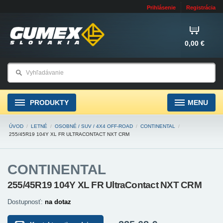
Prihlásenie
Registrácia
0,00 €
PRODUKTY
MENU
ÚVOD
/
LETNÉ
/
OSOBNÉ / SUV / 4X4 OFF-ROAD
/
CONTINENTAL
/
255/45R19 104Y XL FR ULTRACONTACT NXT CRM
CONTINENTAL
255/45R19 104Y XL FR UltraContact NXT CRM
Dostupnosť:
na dotaz