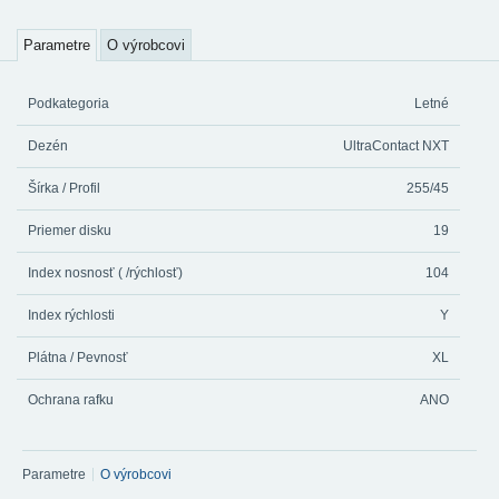
Parametre
O výrobcovi
Podkategoria
Letné
Dezén
UltraContact NXT
Šírka / Profil
255/45
Priemer disku
19
Index nosnosť ( /rýchlosť)
104
Index rýchlosti
Y
Plátna / Pevnosť
XL
Ochrana rafku
ANO
Parametre
O výrobcovi