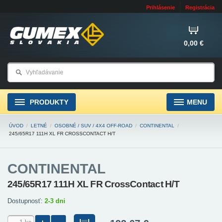
Prihlásenie
Registrácia
0,00 €
PRODUKTY
MENU
ÚVOD
/
LETNÉ
/
OSOBNÉ / SUV / 4X4 OFF-ROAD
/
CONTINENTAL
/
245/65R17 111H XL FR CROSSCONTACT H/T
CONTINENTAL
245/65R17 111H XL FR CrossContact H/T
Dostupnosť:
2-3 dni