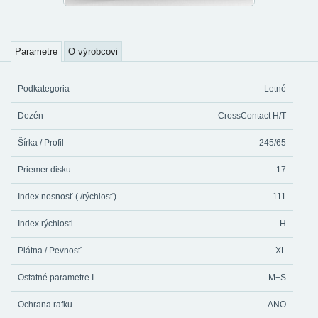
Parametre
O výrobcovi
Podkategoria
Letné
Dezén
CrossContact H/T
Šírka / Profil
245/65
Priemer disku
17
Index nosnosť ( /rýchlosť)
111
Index rýchlosti
H
Plátna / Pevnosť
XL
Ostatné parametre I.
M+S
Ochrana rafku
ANO