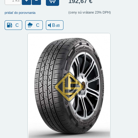
192,67 €
(ceny sú vrátane 23% DPH)
pridať do porovnania
C
C
B
dB